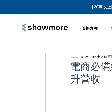
【20萬以
價格方案
showmore 全方
電商必備
升營收