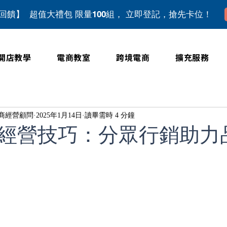
上回饋】 超值大禮包 限量100組， 立即登記，搶先卡位！
開店教學
電商教室
跨境電商
擴充服務
位電商經營顧問
2025年1月14日
讀畢需時 4 分鐘
經營技巧：分眾行銷助力