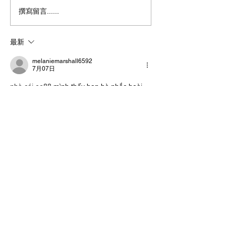
撰寫留言......
團購怎麼做才能越做越賺
電商創業怎麼做
錢？白話解析社群導流、
到經營心法，一
分潤規則與工具選擇
的所有疑問
最新
melaniemarshall6592
7月07日
nhà cái ee88
 mình thấy bạn bè nhắc hoài 
nên bữa rảnh bấm vào xem thử giao diện 
ra sao thôi. Mình cũng không chơi gì, chỉ 
lướt vài phút kiểu “coi họ bố trí thế nào”. Ấn 
tượng đầu là trang nhìn khá thoáng, chữ 
không bị nhồi, các phần nội dung tách 
thành từng khối nên mắt bắt nhanh, không 
phải căng ra đọc. Cái mình thích là thanh 
menu đặt dễ thấy, chuyển qua lại mấy 
mục…
顯示更多
按讚
回覆