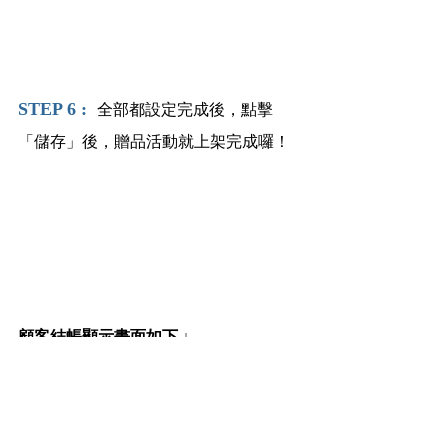
STEP 6 :  
全部都設定完成後，點擊
「儲存」後，贈品活動就上架完成囉！
顧客結帳顯示畫面如下 ↓
訂單如有達到指定商品的消費門檻，即
會顯示獲得該贈品。