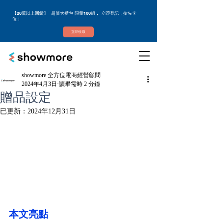
【20萬以上回饋】 超值大禮包 限量100組， 立即登記，搶先卡
位！
立即領取
showmore 全方位電商經營顧問
2024年4月3日
讀畢需時 2 分鐘
贈品設定
已更新：
2024年12月31日
本文亮點