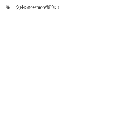
品，交由Showmore幫你！
現在就上官網，立即預約 
Showmore專
人諮詢
，讓專業的團隊免費為您做好開
店評估！
標記：
知識補帖
電商
e-commerce
開店平台
電商平台
知識補帖
相關文章
查看全部