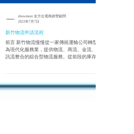
showmore 全方位電商經營顧問
2022年7月7日
新竹物流申請流程
前言 新竹物流慢慢從一家傳統運輸公司轉型
為現代化服務業，提供物流、商流、金流、資
訊流整合的綜合型物流服務。從前段的庫存管
理到揀貨、出貨的「倉儲物流」，到末端將貨
送到工廠、消費者手中的「運輸服務」，新竹
物流都能一手包辦。本篇將介紹新竹物流的申
請流程及設定。 此外，Showmore 也提供新竹
物流優惠客代服務，讓商家在申請物流帳號時
有更多選擇。商家可以自行向新竹物流申請帳
號，或透過 Showmore 代為申請，並享有專屬