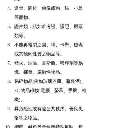
遺骨、牌位、佛像或狗、貓、小鳥
等寵物。
證件類：諸如准考證、護照、機票
類等。
不能再複製之圖、稿、卡帶、磁碟
或其他同性質之物品等。
煙火、油品、瓦斯瓶、稀釋劑等易
燃、揮發、腐蝕性物品。
易碎物品(例如玻璃器皿、瓶裝酒)、
3C 物品(例如電腦、螢幕、手機、相
機)。
具危險性或有違公共秩序、善良風
俗等之物品。
榴槤、鹹魚等會散發特殊氣味，無