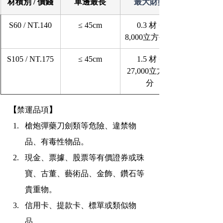
材積別 / 價錢
單邊最長
最大財數
S60 / NT.140
≤ 45cm
0.3 材 =
8,000立方公分
S105 / NT.175
≤ 45cm
1.5 材 =
27,000立方公
分
【
禁運品項
】
槍炮彈藥刀劍類等危險、違禁物
品、有毒性物品。
現金、票據、股票等有價證券或珠
寶、古董、藝術品、金飾、鑽石等
貴重物。
信用卡、提款卡、標單或類似物
品。