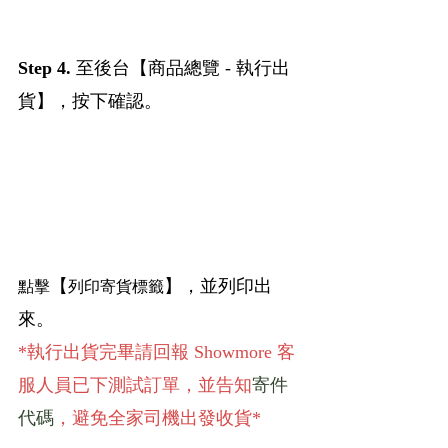
Step 4. 
至後台【商品總覽 - 執行出
貨】，按下確認。
【
】，並列印出
點擊
列印寄貨標籤
來。
*執行出貨完畢請回報 Showmore 客
服人員已下測試訂單，並告知
寄件
代碼
，避免全家司機出發收貨*