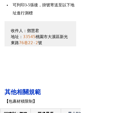
可列印3-5張後，掛號寄送至以下地
址進行測標
收件人：鄧慧君 

地址：
33545
桃園市大溪區新光
東路
76巷22-2
其他相關規範
【
包裹材積限制
】