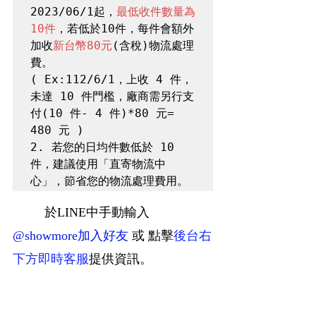
2023/06/1起，
最低收件數量為
10件
，若低於10件，每件會額外
加收
新台幣80元
(含稅)物流處理
費。

( Ex:112/6/1，上收 4 件，
未達 10 件門檻，廠商需另行支
付(10 件- 4 件)*80 元= 
480 元 )

2. 若您的日均件數低於 10 
件，建議使用「直寄物流中
於LINE中手動輸入
@showmore加入好友
或
點擊
後台右
下方即時客服
提供資訊。