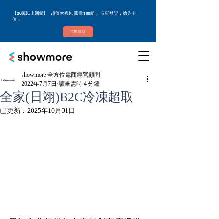
【20萬以上回饋】 超值大禮包 限量100組， 立即登記，搶先卡
位！
立即領取
showmore 全方位電商經營顧問
2022年7月7日
讀畢需時 4 分鐘
全家(日翊)B2C冷凍超取
已更新：
2025年10月31日