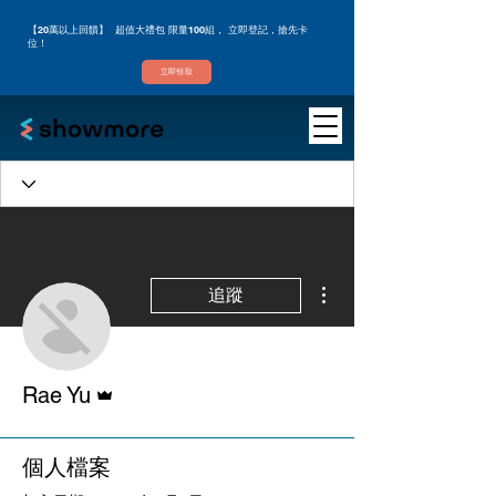
【20萬以上回饋】 超值大禮包 限量100組， 立即登記，搶先卡
位！
立即領取
更多動作
追蹤
管理員
Rae Yu
個人檔案