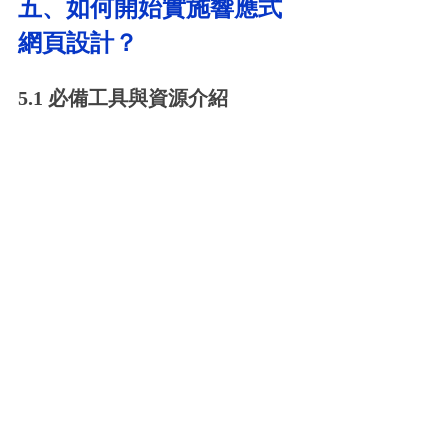
五、如何開始實施響應式
網頁設計？
5.1 必備工具與資源介紹
要開始實施響應式設計，可以使用一些
開源框架如 Bootstrap 或 Foundation，這
些工具提供了現成的網格系統和元件，
可以快速建立響應式網站。此外，Wix 
和 Squarespace 等平台也提供響應式設計
模板，幫助經營者輕鬆上手。而