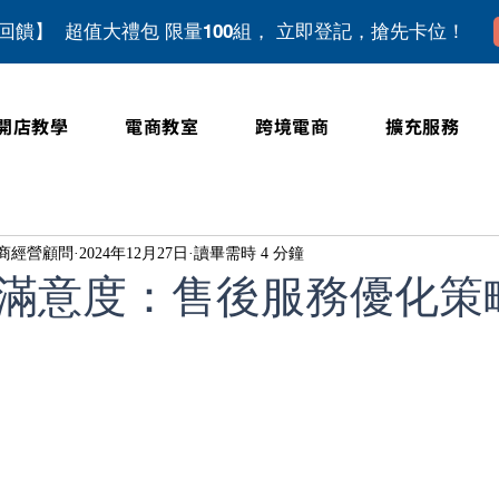
上回饋】 超值大禮包 限量100組， 立即登記，搶先卡位！
開店教學
電商教室
跨境電商
擴充服務
位電商經營顧問
2024年12月27日
讀畢需時 4 分鐘
滿意度：售後服務優化策