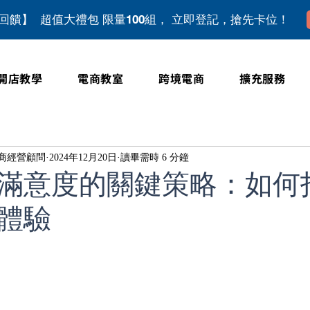
上回饋】 超值大禮包 限量100組， 立即登記，搶先卡位！
開店教學
電商教室
跨境電商
擴充服務
位電商經營顧問
2024年12月20日
讀畢需時 6 分鐘
滿意度的關鍵策略：如何
體驗