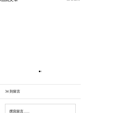
34 則留言
撰寫留言......
情人節行銷指南：打造高
電商行銷：打造