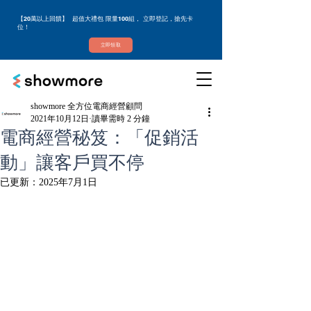
【20萬以上回饋】 超值大禮包 限量100組， 立即登記，搶先卡
位！
立即領取
showmore 全方位電商經營顧問
2021年10月12日
讀畢需時 2 分鐘
電商經營秘笈：「促銷活
動」讓客戶買不停
已更新：
2025年7月1日