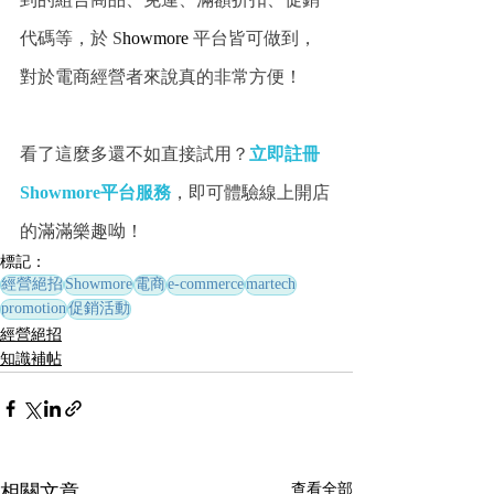
到的組合商品、免運、滿額折扣、促銷
代碼等，於 S
howmore 
平台皆可做到，
對於電商經營者來說真的非常方便！
看了這麼多還不如直接試用？
立即註冊
Showmore平台服務
，即可體驗線上開店
的滿滿樂趣呦！
標記：
經營絕招
Showmore
電商
e-commerce
martech
promotion
促銷活動
經營絕招
知識補帖
相關文章
查看全部