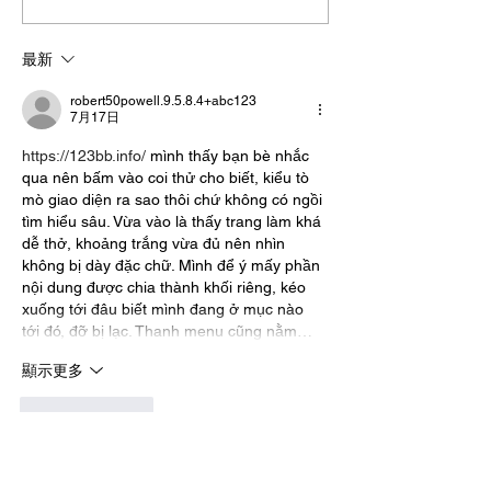
轉換的促銷活動與市場策
活動策略與避免
略
最新
robert50powell.9.5.8.4+abc123
7月17日
https://123bb.info/
 mình thấy bạn bè nhắc 
qua nên bấm vào coi thử cho biết, kiểu tò 
mò giao diện ra sao thôi chứ không có ngồi 
tìm hiểu sâu. Vừa vào là thấy trang làm khá 
dễ thở, khoảng trắng vừa đủ nên nhìn 
không bị dày đặc chữ. Mình để ý mấy phần 
nội dung được chia thành khối riêng, kéo 
xuống tới đâu biết mình đang ở mục nào 
tới đó, đỡ bị lạc. Thanh menu cũng nằm…
顯示更多
按讚
回覆
terrancecart.e.r.36.0.7
7月10日