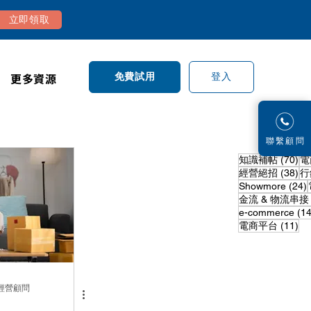
立即領取
更多資源
登入
免費試用
​聯繫顧問
7
知識補帖
(70)
電
3
經營絕招
(38)
行
Showmore
(24)
金流 & 物流串接
e-commerce
(14
1
電商平台
(11)
商經營顧問