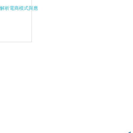
解析電商模式與應
募
媒體專區
聯絡我們