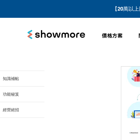
【20萬以
價格方案
知識補帖
功能秘笈
經營絕招