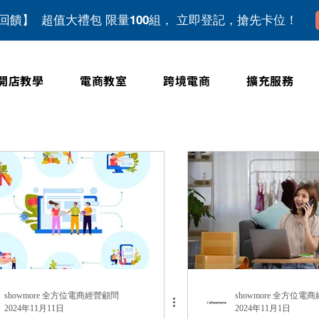
上回饋】 超值大禮包 限量100組， 立即登記，搶先卡位！
開店教學
電商教室
跨境電商
擴充服務
showmore 全方位電商經營顧問
showmore 全方位電
2024年11月11日
2024年11月1日