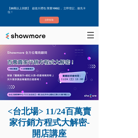
【20萬以上回饋】 超值大禮包 限量100組， 立即登記，搶先卡
位！
立即領取
<台北場> 11/24百萬賣
家行銷方程式大解密-
開店講座