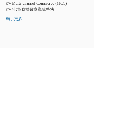
👉 Multi-channel Commerce (MCC)
👉 社群/直播電商導購手法
顯示更多
分享此活動
關於我們
人才招募
媒體專區
聯絡我們
客服時間：週一至週五 10:00-19:00 智慧
客服 24小時