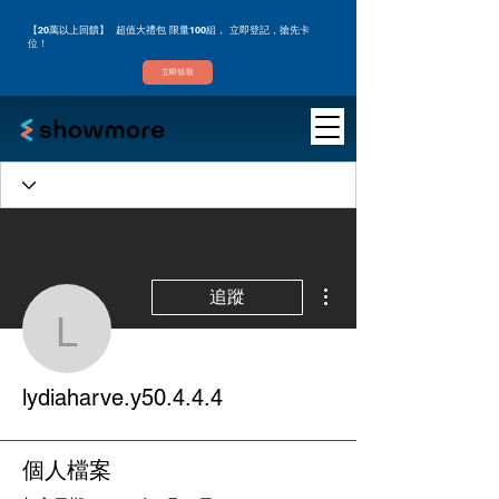
【20萬以上回饋】 超值大禮包 限量100組， 立即登記，搶先卡
位！
立即領取
更多動作
追蹤
lydiaharve.y50.4.4.4
lydiaharve.y50.4.4.4
個人檔案