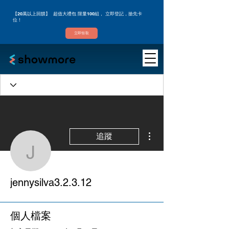
【20萬以上回饋】 超值大禮包 限量100組， 立即登記，搶先卡
位！
立即領取
更多動作
追蹤
jennysilva3.2.3.12
jennysilva3.2.3.12
個人檔案