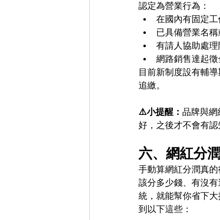
認定為營業行為：
在國內有固定工
已具備營業名稱
有請人協助處理
網路銷售達起徵
目前新制度設有輔導
追繳。
⚠️小提醒：
品牌與網
好，之後才不會有認
六、網紅分
手動算網紅分潤真的
該分多少錢、有沒有
統，就能幫你省下大
到以下這些：