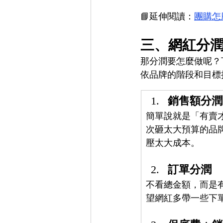
📘延伸閱讀：
團購怎
三、網紅分潤
那分潤要怎麼做呢？
依品牌的階段和目標
銷售額分潤
簡單說就是「有賣
次砸太大預算的品
壓太大成本。
訂單分潤
不看總金額，而是
望網紅多帶一些下