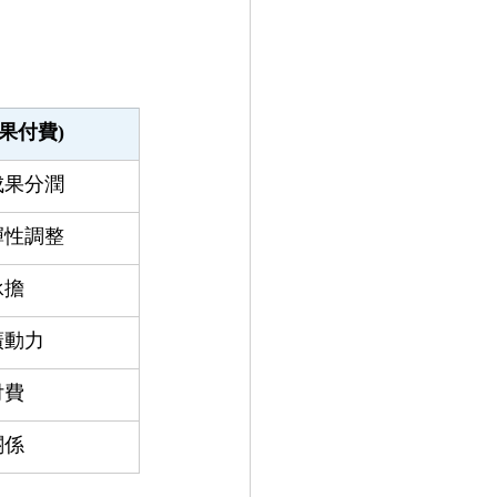
果付費)
成果分潤
彈性調整
承擔
廣動力
付費
關係