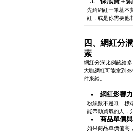
保底費＋銷
先給網紅一筆基本
紅，或是你需要他
四、網紅分潤
素
網紅分潤比例該給多
大咖網紅可能拿到3
件來談。
網紅影響力
粉絲數不是唯一標
能帶動買氣的人，
商品單價與
如果商品單價偏高