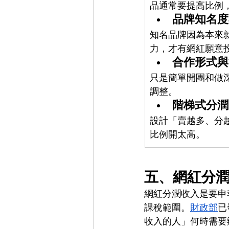
品通常要提高比例
品牌知名度
知名品牌因為本來
力，才有網紅願意
合作形式與
只是簡單開團和做
調整。
階梯式分潤
設計「賣越多、分
比例開太高。
五、網紅分
網紅分潤收入是要申
課稅範圍。
財政部
已
收入的人」何時需要