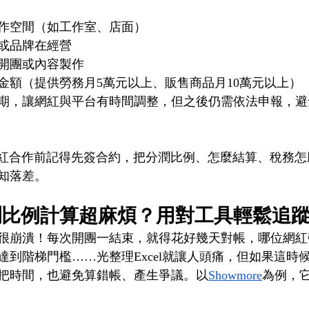
作空間（如工作室、店面）
或品牌在經營
開團或內容製作
金額（提供勞務月5萬元以上、販售商品月10萬元以上）
期，讓網紅與平台有時間調整，但之後仍需依法申報，避
紅合作前記得先簽合約，把分潤比例、怎麼結算、稅務怎
知落差。
潤比例計算超麻煩？用對工具輕鬆追
很崩潰！每次開團一結束，就得花好幾天對帳，哪位網紅
達到階梯門檻……光整理Excel就讓人頭痛，但如果這時
把時間，也避免算錯帳、產生爭議。以
Showmore
為例，