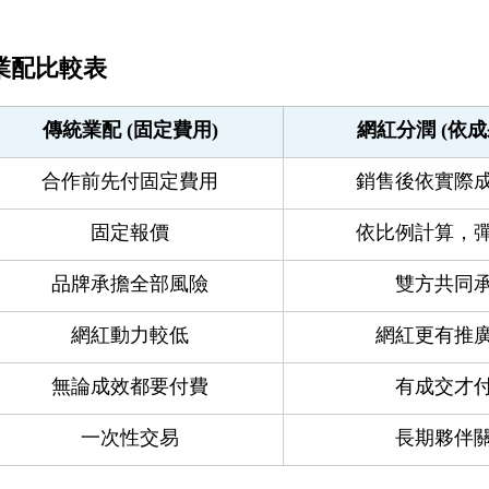
業配比較表
傳統業配 (固定費用)
網紅分潤 (依成
合作前先付固定費用
銷售後依實際
固定報價
依比例計算，
品牌承擔全部風險
雙方共同
網紅動力較低
網紅更有推
無論成效都要付費
有成交才
一次性交易
長期夥伴