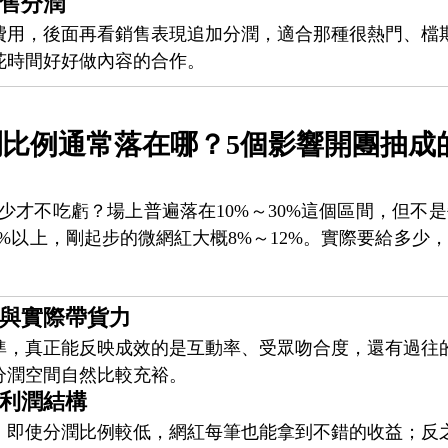
售分潤
費用，後面再看銷售表現追加分潤，適合那種很熱門、檔
花時間好好做內容的合作。
比例通常落在哪？5個影響開團抽成
少才不吃虧？場上普遍落在10%～30%這個區間，但不
5%以上，剛起步的微網紅大概8%～12%。實際要給多少
與實際帶貨力
準，真正能反映成效的是互動率、受眾吻合度，還有過往
分潤空間自然比較充裕。
利潤結構
，即使分潤比例較低，網紅每筆也能拿到不錯的收益；反