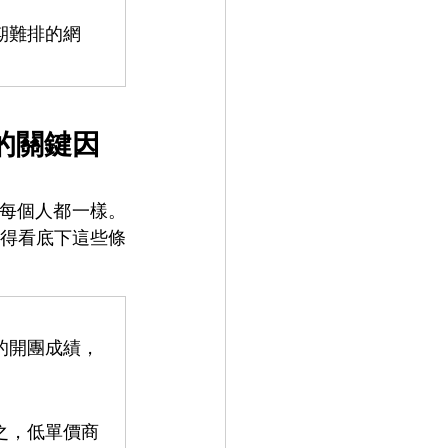
期難排的網
的關鍵因
是每個人都一樣。
，得看底下這些條
的開團成績，
之，低單價商