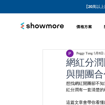
【20萬以
價格方案
Peggy Tung
5月8日
網紅分潤
與開團合
想找網紅開團卻不知
紅分潤有一套清楚的
這篇文章會帶你看懂