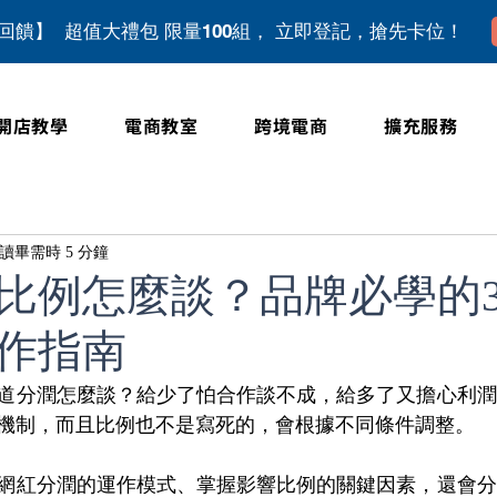
上回饋】 超值大禮包 限量100組， 立即登記，搶先卡位！
開店教學
電商教室
跨境電商
擴充服務
讀畢需時 5 分鐘
比例怎麼談？品牌必學的
作指南
道分潤怎麼談？給少了怕合作談不成，給多了又擔心利潤
機制，而且比例也不是寫死的，會根據不同條件調整。
網紅分潤的運作模式、掌握影響比例的關鍵因素，還會分